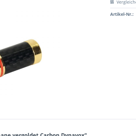
Vergleic
Artikel-Nr.:
nane vergoldet Carbon Dynavox"