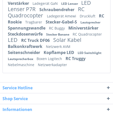
LED
Verstärker
Ladegerät GaN
LED Lenser
Lenser P7R
RC
Schraubendreher
Quadrocopter
RC
Ladegerät Amewi
Druckluft
Rookie
Stecker-Gabel-S
Tragbarer
Lautsprecher
Spannungswandle
Miniverstärker
RC Buggy
Steckdosenwürfe
RC Quadrocopter
Stecker Banane
LED
Solar Kabel
RC Truck DF06
Balkonkraftwerk
Netzwerk AVM
Seitenschneider
Kopflampe LED
LED Switchlight
RC Truggy
Boxen Logitech
Lautsprecherbox
Nebelmaschine
Netzwerkadapter
Service Hotline
Shop Service
Informationen