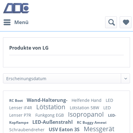
Menü
Produkte von LG
Wand-Halterung-
Helfende Hand
LED
RC Boot
Lötstation
Lenser iF4R
Lötstation 58W
LED
Isopropanol
Lenser P7R
Funkgong EGB
LED-
LED-Außenstrahl
Kopflampe
RC Buggy Amewi
Messgerät
USV Eaton 3S
Schraubendreher