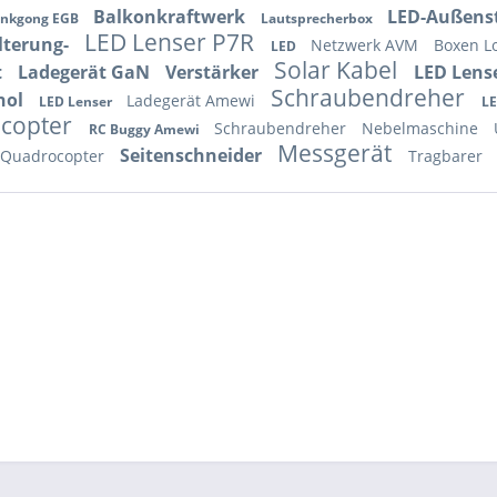
Balkonkraftwerk
LED-Außens
nkgong EGB
Lautsprecherbox
LED Lenser P7R
lterung-
Netzwerk AVM
Boxen L
LED
Solar Kabel
t
Ladegerät GaN
Verstärker
LED Lens
Schraubendreher
nol
Ladegerät Amewi
LED Lenser
L
copter
Schraubendreher
Nebelmaschine
RC Buggy Amewi
Messgerät
Seitenschneider
 Quadrocopter
Tragbarer