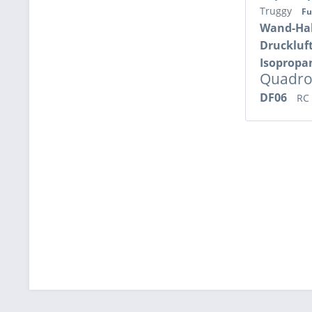
Truggy
Fu
Wand-Ha
Druckluf
Isopropa
Quadro
DF06
RC