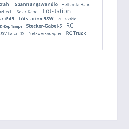
trahl
Spannungswandle
Helfende Hand
Lötstation
ogitech
Solar Kabel
er iF4R
Lötstation 58W
RC Rookie
RC
Stecker-Gabel-S
ED-Kopflampe
RC Truck
USV Eaton 3S
Netzwerkadapter