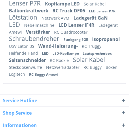
Lenser P7R
Kopflampe LED
Solar Kabel
Balkonkraftwerk
RC Truck DF06
LED Lenser P7R
Lötstation
Ladegerät GaN
Netzwerk AVM
LED
LED Lenser iF4R
Nebelmaschine
Ladegerät
Verstärker
Amewi
RC Quadrocopter
Schraubendreher
Isopropanol
Funkgong EGB
Wand-Halterung-
USV Eaton 3S
RC Truggy
Helfende Hand
LED
LED-Kopflampe
Lautsprecherbox
Solar Kabel
Seitenschneider
RC Rookie
Steckdosenwürfe
Netzwerkadapter
RC Buggy
Boxen
Logitech
RC Buggy Amewi
Service Hotline
Shop Service
Informationen