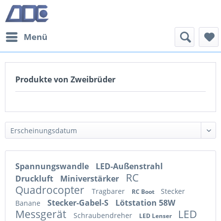
Menü
Produkte von Zweibrüder
Spannungswandle
LED-Außenstrahl
RC
Druckluft
Miniverstärker
Quadrocopter
Tragbarer
Stecker
RC Boot
Stecker-Gabel-S
Lötstation 58W
Banane
Messgerät
LED
Schraubendreher
LED Lenser